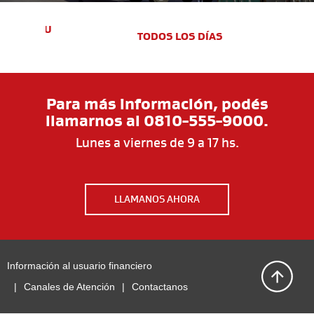
 A TU
TODOS LOS DÍAS
Para más información, podés
llamarnos al 0810-555-9000.
Lunes a viernes de 9 a 17 hs.
LLAMANOS AHORA
Información al usuario financiero
|
Canales de Atención
|
Contactanos